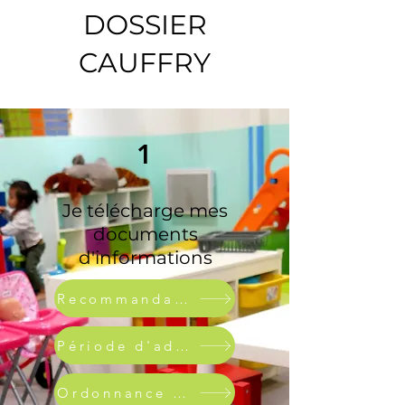
DOSSIER
CAUFFRY
1
Je télécharge mes
documents
d'informations
Recommandations / crèmes
Période d'adaptation
Ordonnance de soins