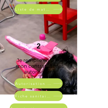
Liste de matériel
2
Je remplie en ligne
mon contrat et mes
autorisations
Autorisation photo
Fiche sanitaire